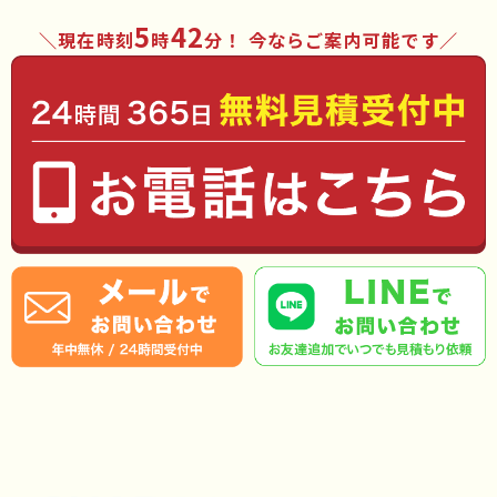
5
42
現在時刻
時
分
！ 今ならご案内可能です