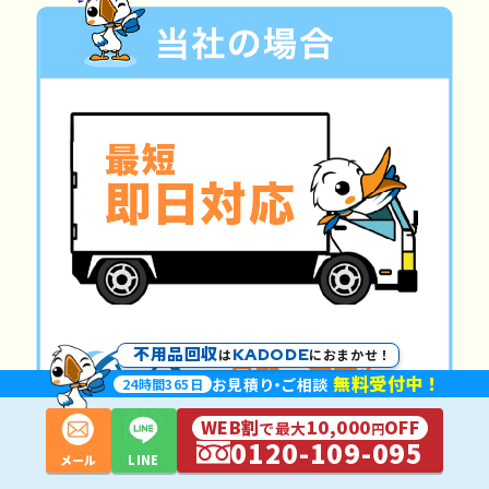
不用品回収
KADODE
は
におまかせ！
無料受付中！
お見積
り・
ご相談
24
時間
365
日
WEB割
10,000
OFF
で最大
円
0120-109-095
メール
LINE