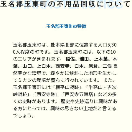
CHARACTERISTICS
の
について
玉名郡玉東町
不用品回収
玉名郡玉東町の特徴
玉名郡玉東町は、熊本県北部に位置する人口5,30
0人程度の町です。 玉名郡玉東町には、以下の10
のエリアが含まれます。
稲佐、浦田、上木葉、木
葉、山口、上白木、西安寺、白木、原倉、二俣
自
然豊かな環境で、緩やかに傾斜した地形を生かし
てミカンの栽培が盛んに行われています。 また、
玉名郡玉東町には「横平山戦跡」「半高山・吉次
峠戦跡」「西安寺跡」「西安寺五輪塔」などの多
くの史跡があります。 歴史や史跡巡りに興味があ
る方にとっては、興味の尽きない土地だと言える
でしょう。