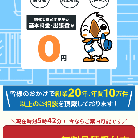
5
42
現在時刻
時
分
！ 今ならご案内可能です