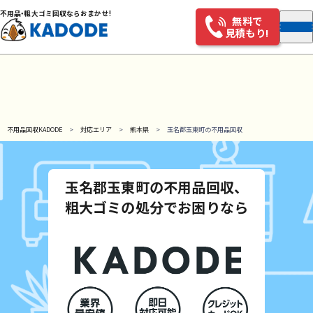
不用
品・
粗大ゴミ回収ならおまかせ!
無料で
見積もり!
不用品回収KADODE
対応エリア
熊本県
玉名郡玉東町の不用品回収
玉名郡玉東町の不用品回収、
粗大ゴミの処分でお困りなら