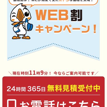
11
9
現在時刻
時
分
！ 今ならご案内可能です