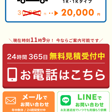
11
9
現在時刻
時
分
！ 今ならご案内可能です