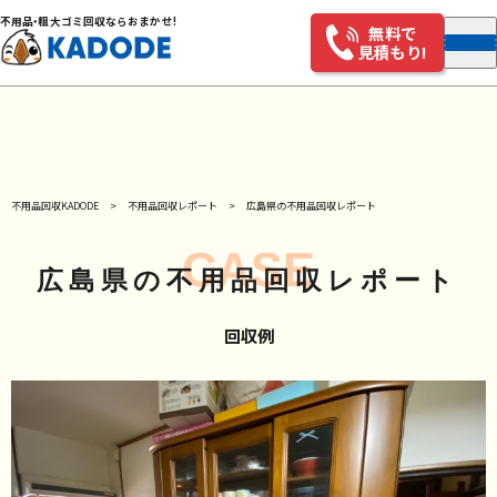
不用
品・
粗大ゴミ回収ならおまかせ!
無料で
見積もり!
不用品回収KADODE
不用品回収レポート
広島県の不用品回収レポート
CASE
広島県の不用品回収レポート
回収例