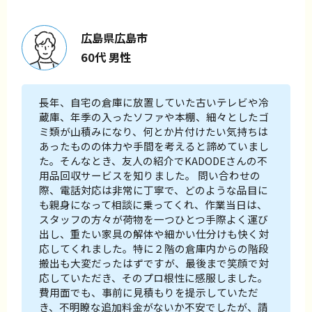
広島県広島市
60代 男性
長年、自宅の倉庫に放置していた古いテレビや冷
蔵庫、年季の入ったソファや本棚、細々としたゴ
ミ類が山積みになり、何とか片付けたい気持ちは
あったものの体力や手間を考えると諦めていまし
た。そんなとき、友人の紹介でKADODEさんの不
用品回収サービスを知りました。 問い合わせの
際、電話対応は非常に丁寧で、どのような品目に
も親身になって相談に乗ってくれ、作業当日は、
スタッフの方々が荷物を一つひとつ手際よく運び
出し、重たい家具の解体や細かい仕分けも快く対
応してくれました。特に２階の倉庫内からの階段
搬出も大変だったはずですが、最後まで笑顔で対
応していただき、そのプロ根性に感服しました。
費用面でも、事前に見積もりを提示していただ
き、不明瞭な追加料金がないか不安でしたが、請