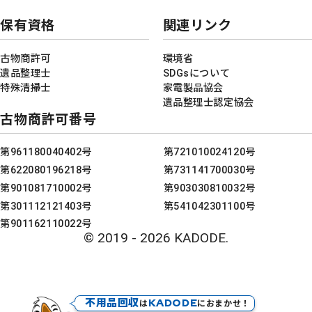
保有資格
関連リンク
古物商許可
環境省
遺品整理士
SDGsについて
特殊清掃士
家電製品協会
遺品整理士認定協会
古物商許可番号
第961180040402号
第721010024120号
第622080196218号
第731141700030号
第901081710002号
第903030810032号
第301112121403号
第541042301100号
第901162110022号
© 2019 - 2026 KADODE.
不用品回収
KADODE
は
におまかせ！