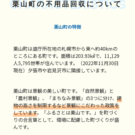
CHARACTERISTICS
の
について
栗山町
不用品回収
栗山町の特徴
栗山町は道庁所在地の札幌市から東へ約40kmの
ところにある町です。面積は203.93㎢で、11,129
人5,795世帯が住んでいます。（2022年11月30日
現在）夕張市や岩見沢市に隣接しています。
栗山町は景観の美しい町です。「自然景観」と
「農村景観」、「まちなみ景観」の3つに分け、
建
物の高さを制限するなど景観にこだわった政策を
しています
。「ふるさとは栗山です。」を町づく
りの合言葉として、環境に配慮した町づくりが盛
んです。