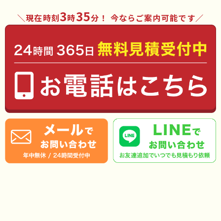
3
35
現在時刻
時
分
！ 今ならご案内可能です