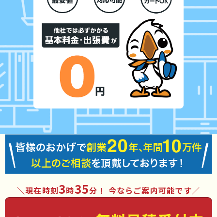
3
35
現在時刻
時
分
！ 今ならご案内可能です