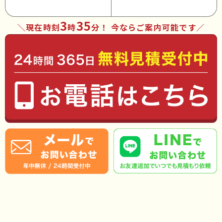
3
35
現在時刻
時
分
！ 今ならご案内可能です