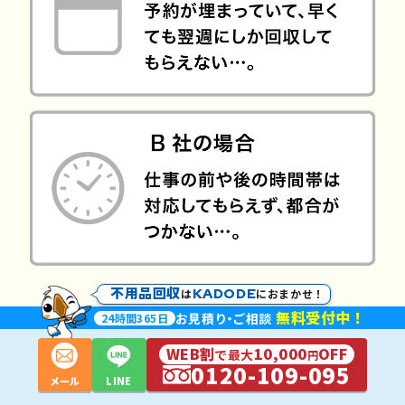
不用品回収
KADODE
は
におまかせ！
無料受付中！
お見積
り・
ご相談
24
時間
365
日
WEB割
10,000
OFF
で最大
円
0120-109-095
メール
LINE