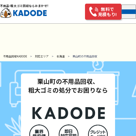
不用
品・
粗大ゴミ回収ならおまかせ!
無料で
見積もり!
不用品回収KADODE
対応エリア
北海道
栗山町の不用品回収
栗山町の不用品回収、
粗大ゴミの処分でお困りなら