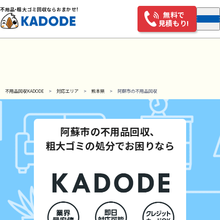
不用
品・
粗大ゴミ回収ならおまかせ!
無料で
見積もり!
不用品回収KADODE
対応エリア
熊本県
阿蘇市の不用品回収
阿蘇市の不用品回収、
粗大ゴミの処分でお困りなら