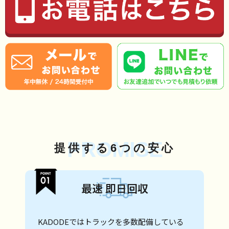
PROMISE
提供する6つの安心
最速 即日回収
KADODEではトラックを多数配備している