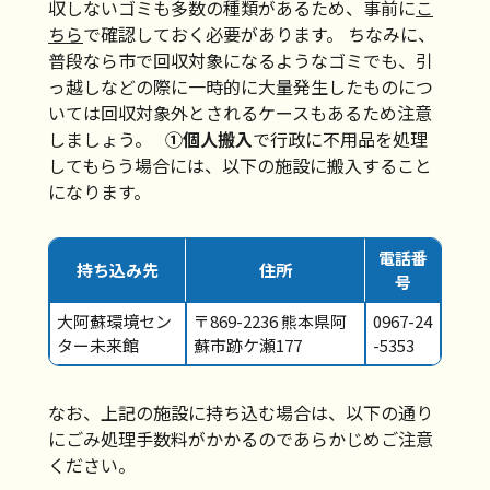
収しないゴミも多数の種類があるため、事前に
こ
ちら
で確認しておく必要があります。 ちなみに、
普段なら市で回収対象になるようなゴミでも、引
っ越しなどの際に一時的に大量発生したものにつ
いては回収対象外とされるケースもあるため注意
しましょう。
①個人搬入
で行政に不用品を処理
してもらう場合には、以下の施設に搬入すること
になります。
電話番
持ち込み先
住所
号
大阿蘇環境セン
〒869-2236 熊本県阿
0967-24
ター未来館
蘇市跡ケ瀬177
-5353
なお、上記の施設に持ち込む場合は、以下の通り
にごみ処理手数料がかかるのであらかじめご注意
ください。