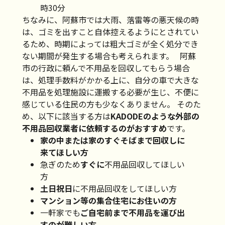
時30分
ちなみに、阿蘇市では大雨、落雷等の悪天候の時
は、ゴミを出すこと自体控えるようにとされてい
るため、時期によっては粗大ゴミが全く処分でき
ない期間が発生する場合も考えられます。 阿蘇
市の行政に頼んで不用品を回収してもらう場合
は、処理手数料がかかる上に、自分の車で大きな
不用品を処理施設に運搬する必要が生じ、不便に
感じている住民の方も少なくありません。 そのた
め、以下に該当する方は
KADODEのような外部の
不用品回収業者に依頼するのがおすすめ
です。
家の中または家のすぐそばまで回収しに
来てほしい方
急ぎのため
すぐに
不用品回収してほしい
方
土日祝日
に不用品回収をしてほしい方
マンション等の集合住宅にお住いの方
一軒家でも
ご自宅前まで不用品を運び出
すのが難しい方