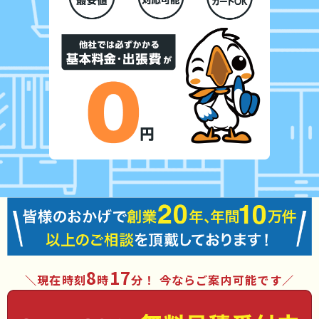
8
17
現在時刻
時
分
！ 今ならご案内可能です