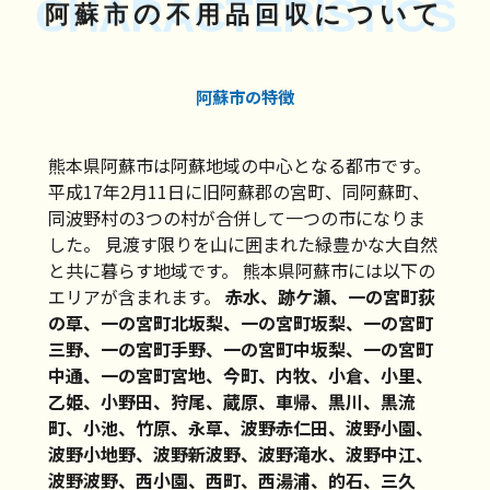
CHARACTERISTICS
の
について
阿蘇市
不用品回収
阿蘇市の特徴
熊本県阿蘇市は阿蘇地域の中心となる都市です。
平成17年2月11日に旧阿蘇郡の宮町、同阿蘇町、
同波野村の3つの村が合併して一つの市になりま
した。 見渡す限りを山に囲まれた緑豊かな大自然
と共に暮らす地域です。 熊本県阿蘇市には以下の
エリアが含まれます。
赤水、跡ケ瀬、一の宮町荻
の草、一の宮町北坂梨、一の宮町坂梨、一の宮町
三野、一の宮町手野、一の宮町中坂梨、一の宮町
中通、一の宮町宮地、今町、内牧、小倉、小里、
乙姫、小野田、狩尾、蔵原、車帰、黒川、黒流
町、小池、竹原、永草、波野赤仁田、波野小園、
波野小地野、波野新波野、波野滝水、波野中江、
波野波野、西小園、西町、西湯浦、的石、三久