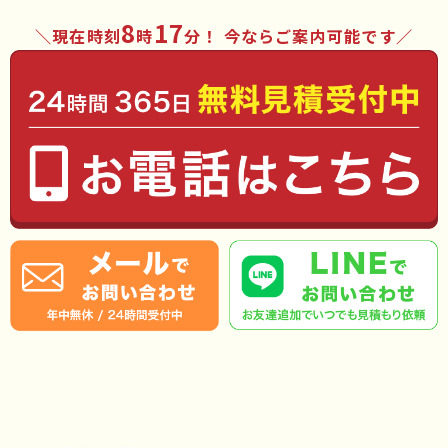
8
17
現在時刻
時
分
！ 今ならご案内可能です