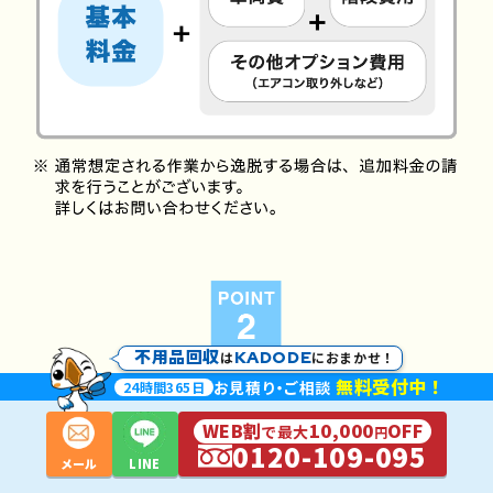
不用品回収
KADODE
は
におまかせ！
無料受付中！
お見積
り・
ご相談
24
時間
365
日
WEB割
10,000
OFF
で最大
円
0120-109-095
メール
LINE