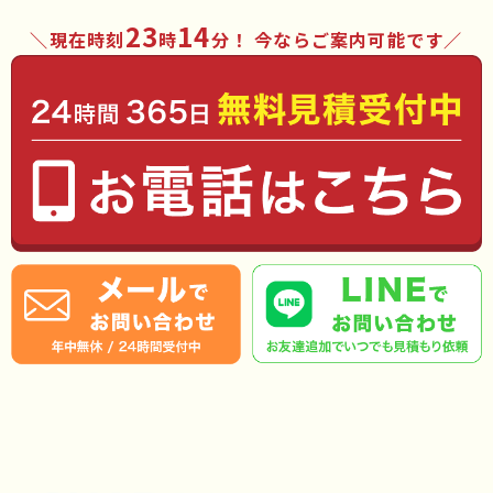
23
14
現在時刻
時
分
！ 今ならご案内可能です