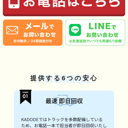
PROMISE
提供する6つの安心
最速 即日回収
KADODEではトラックを多数配備している
ため、お電話一本で担当者が即日回収いたし