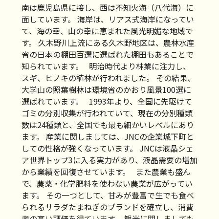
南は鹿児島県に接し、西は不知火海（八代海）に
面しています。 海岸は、リアス式海岸になってい
て、海の幸、山の幸に恵まれた風光明媚な地域で
す。 久木野川上流にある久木野地区は、農林水産
省の日本の棚田百選に選ばれた棚田もあることで
知られています。 明治時代より林業に注力し、
スギ、ヒノキの植林が行われました。 その結果、
大学山の照葉樹林は環境省のかおり風景100選に
選ばれています。 1993年より、全国に先駆けて
ゴミの分別収集が行われていて、現在の分別種類
数は24種類と、全国でも最も細かいレベルにあり
ます。 産業に関しましては、JNCの企業城下町と
しての性格が強くなっています。 JNCは液晶シェ
ア世界トップ3に入る実力があり、液晶需要の増加
から業績を回復させています。 また農業も盛ん
で、農薬・化学肥料を使わない農業が広がってい
ます。 その一つとして、甘みが豊富で生でも食べ
られるサラダたまねぎのブランドを確立し、消費
者の高い評価を得ています。 観光に関しましても