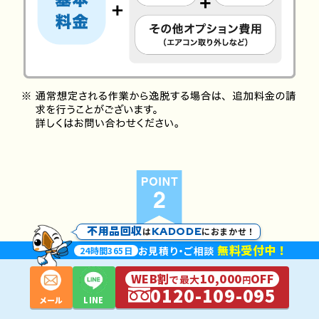
不用品回収
KADODE
は
におまかせ！
無料受付中！
お見積
り・
ご相談
24
時間
365
日
WEB割
10,000
OFF
で最大
円
0120-109-095
メール
LINE