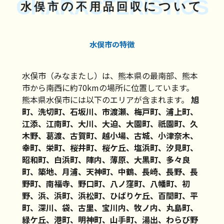
CHARACTERISTICS
の
について
水俣市
不用品回収
水俣市の特徴
水俣市（みなまたし）は、熊本県の最南部、熊本
市から南西に約70kmの場所に位置しています。
熊本県水俣市には以下のエリアが含まれます。
旭
町、洗切町、石坂川、市渡瀬、梅戸町、浦上町、
江添、江南町、大川、大迫、大園町、祇園町、久
木野、葛渡、古賀町、越小場、古城、小津奈木、
幸町、栄町、桜井町、桜ケ丘、塩浜町、汐見町、
昭和町、白浜町、陣内、薄原、大黒町、多々良
町、築地、月浦、天神町、中鶴、長崎、長野、長
野町、南福寺、野口町、八ノ窪町、八幡町、初
野、浜、浜町、浜松町、ひばりケ丘、百間町、平
町、深川、袋、古里、宝川内、牧ノ内、丸島町、
緑ケ丘、港町、明神町、山手町、湯出、わらび野