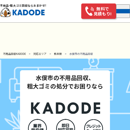
不用
品・
粗大ゴミ回収ならおまかせ!
無料で
見積もり!
不用品回収KADODE
対応エリア
熊本県
水俣市の不用品回収
水俣市の不用品回収、
粗大ゴミの処分でお困りなら