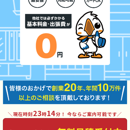
23
14
現在時刻
時
分
！ 今ならご案内可能です