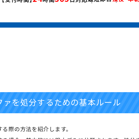
1
今ならweb割で
最大
は
19
5
時
無料受付
お見積
り・
ご相談
0120-109-
ファを処分するための基本ルール
24
365
【受付時間】
時間
日
する際の方法を紹介します。