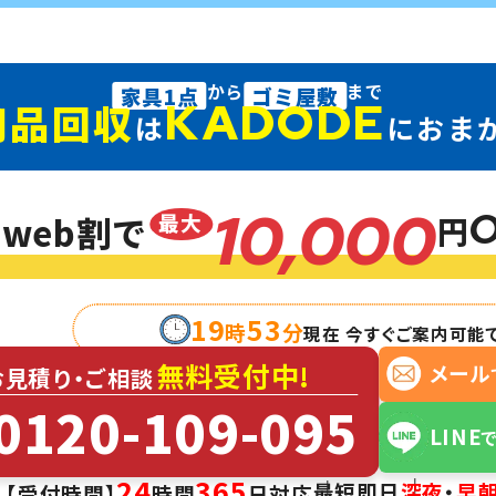
から
家具1点
ゴ
KAD
不用品回収
は