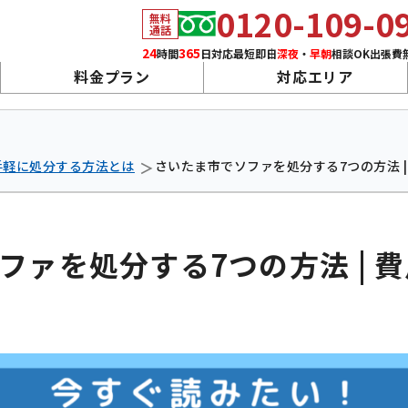
0120-109-0
無料
通話
24
365
最短
即日
深夜
・
早朝
相談OK
出張費
時間
日対応
料金プラン
対応エリア
手軽に処分する方法とは
さいたま市でソファを処分する7つの方法 
ファを処分する7つの方法 | 