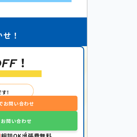
まで
ミ屋敷
ODE
におまかせ！