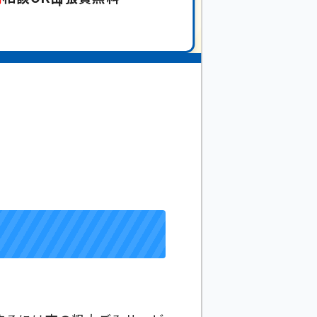
0,000
OFF！
円
3
分
現在 今すぐご案内可能です！
中!
メール
で
お問い合わせ
095
LINE
で
お問い合わせ
最短
即日
深夜
・
早朝
相談OK
出張費
無
対応