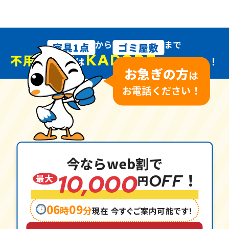
から
まで
家具1点
ゴミ屋敷
KADODE
不用品回収
は
におまかせ！
お急ぎの方
は
お電話ください！
今ならweb割で
10,000
OFF！
最大
円
06
09
時
分
現在 今すぐご案内可能です！