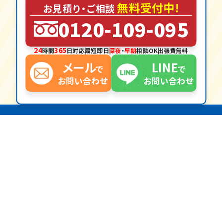
無料受付中!
お見積
り・
ご相談
0120-109-095
24
365
時間
日対応
最短
即日
深夜
・
早朝
相談OK
出張費
無料
メール
LINE
で
で
お問い合わせ
お問い合わせ