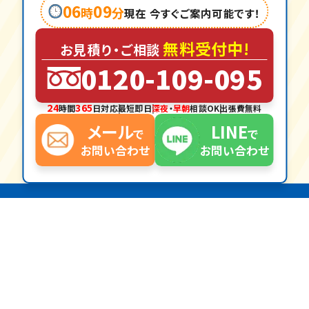
06
09
時
分
現在 今すぐご案内可能です！
無料受付中!
お見積
り・
ご相談
0120-109-095
24
365
時間
日対応
最短
即日
深夜
・
早朝
相談OK
出張費
無料
メール
LINE
で
で
お問い合わせ
お問い合わせ