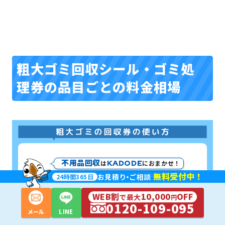
粗大ゴミ回収シール・ゴミ処
理券の品目ごとの料金相場
不用品回収
KADODE
は
におまかせ！
無料受付中！
お見積
り・
ご相談
24
時間
365
日
WEB割
10,000
OFF
で最大
円
0120-109-095
メール
LINE