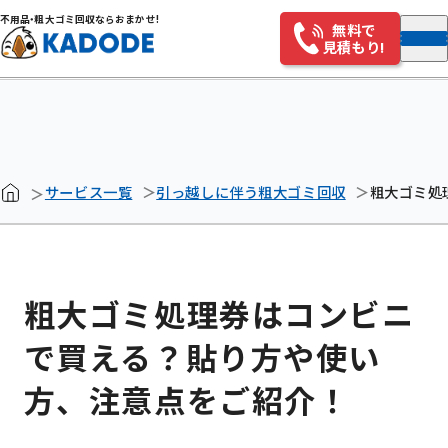
不用
品・
粗大ゴミ回収ならおまかせ!
無料で
見積もり!
サービス一覧
引っ越しに伴う粗大ゴミ回収
粗大ゴミ処
粗大ゴミ処理券はコンビニ
で買える？貼り方や使い
方、注意点をご紹介！