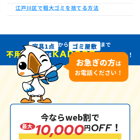
江戸川区で粗大ゴミを捨てる方法
から
まで
家具1点
ゴミ屋敷
KADODE
不用品回収
は
におまかせ！
お急ぎの方
は
お電話ください！
今ならweb割で
10,000
OFF！
最大
円