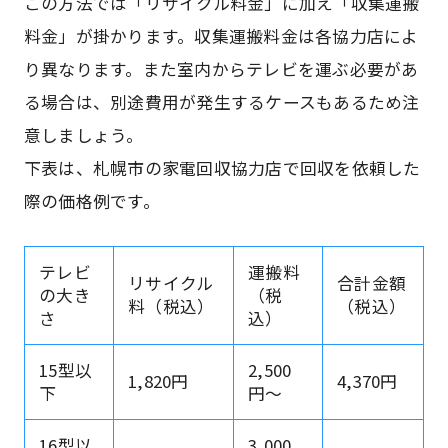
この方法では「リサイクル料金」に加え「収集運搬
料金」が掛かります。収集運搬料金は各協力店によ
り異なります。また室内からテレビを運ぶ必要があ
る場合は、別途費用が発生するケースもあるため注
意しましょう。
下表は、札幌市の家電回収協力店で回収を依頼した
際の価格例です。
テレビ
運搬料
リサイクル
合計金額
の大き
（税
料（税込）
（税込）
さ
込）
15型以
2,500
1,820円
4,370円
下
円～
16型以
3,000