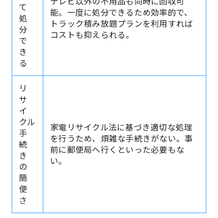
テレビ以外の不用品も同時に回収可
て
能。一度に処分できるため効率的で、
処
トラック積み放題プランを利用すれば
分
コストも抑えられる。
で
き
る
リ
サ
イ
クル
家電リサイクル法に基づき適切な処理
手
を行うため、煩雑な手続きがない。事
続
前に郵便局へ行くといった必要もな
き
い。
の
簡
便
さ