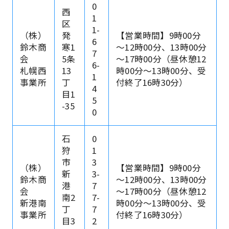
0
西
1
区
1-
（株）
発
【営業時間】9時00分
6
鈴木商
寒1
～12時00分、13時00分
7
会
5条
～17時00分（昼休憩12
6-
札幌西
13
時00分～13時00分、受
1
事業所
丁
付終了16時30分）
4
目1
5
-35
0
石
0
狩
1
市
3
（株）
【営業時間】9時00分
新
3-
鈴木商
～12時00分、13時00分
港
7
会
～17時00分（昼休憩12
南2
7-
新港南
時00分～13時00分、受
丁
7
事業所
付終了16時30分）
目3
2