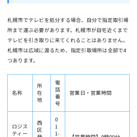
札幌市でテレビを処分する場合、自分で指定取引場
所まで運ぶ必要があります。札幌市が自宅近くまで
テレビを引き取りに来てくれることはありません。
札幌市は広域に渡るため、指定引取場所は全部で4
つあります。
電
所
話
名称
在
営業日・営業時間
番
地
号
0
西
ロジス
1
区
ティー
1-
発
【営業時間】9時00分