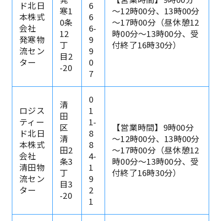
ド北日
6
寒1
～12時00分、13時00分
本株式
6
0条
～17時00分（昼休憩12
会社
6-
12
時00分～13時00分、受
発寒物
9
丁
付終了16時30分）
流セン
9
目2
ター
0
-20
7
0
清
ロジス
1
田
ティー
1-
区
【営業時間】9時00分
ド北日
8
清
～12時00分、13時00分
本株式
8
田2
～17時00分（昼休憩12
会社
4-
条3
時00分～13時00分、受
清田物
1
丁
付終了16時30分）
流セン
9
目3
ター
2
-20
1