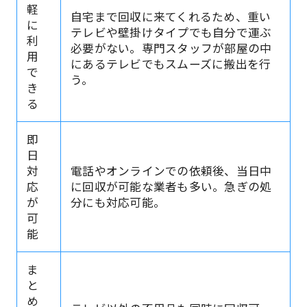
軽
自宅まで回収に来てくれるため、重い
に
テレビや壁掛けタイプでも自分で運ぶ
利
必要がない。専門スタッフが部屋の中
用
にあるテレビでもスムーズに搬出を行
で
う。
き
る
即
日
対
電話やオンラインでの依頼後、当日中
応
に回収が可能な業者も多い。急ぎの処
が
分にも対応可能。
可
能
ま
と
め