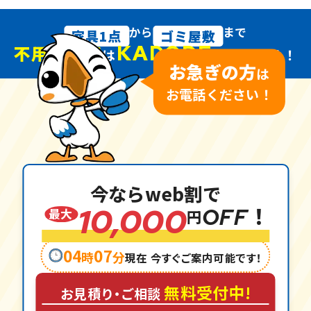
から
まで
家具1点
ゴミ屋敷
KADODE
不用品回収
は
におまかせ！
お急ぎの方
は
お電話ください！
今ならweb割で
10,000
OFF！
最大
円
04
07
時
分
現在 今すぐご案内可能です！
無料受付中!
お見積
り・
ご相談