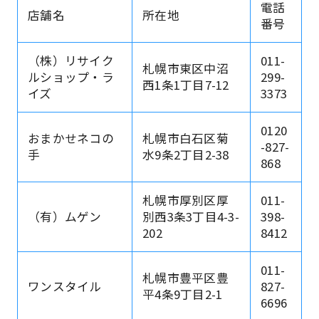
電話
店舗名
所在地
番号
（株）リサイク
011-
札幌市東区中沼
ルショップ・ラ
299-
西1条1丁目7-12
イズ
3373
0120
おまかせネコの
札幌市白石区菊
-827-
手
水9条2丁目2-38
868
札幌市厚別区厚
011-
（有）ムゲン
別西3条3丁目4-3-
398-
202
8412
011-
札幌市豊平区豊
ワンスタイル
827-
平4条9丁目2-1
6696