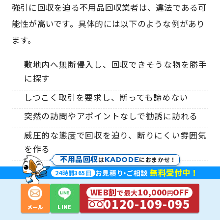
強引に回収を迫る不用品回収業者は、違法である可
能性が高いです。具体的には以下のような例があり
ます。
敷地内へ無断侵入し、回収できそうな物を勝手
に探す
しつこく取引を要求し、断っても諦めない
突然の訪問やアポイントなしで勧誘に訪れる
威圧的な態度で回収を迫り、断りにくい雰囲気
を作る
不用品回収
KADODE
は
におまかせ！
無料受付中！
お見積
り・
ご相談
24
時間
365
日
優良な不用品回収業者の場合、顧客の意思を尊重し
WEB割
10,000
OFF
で最大
円
0120-109-095
て強引な勧誘や回収を行いません。もちろん勝手に
メール
LINE