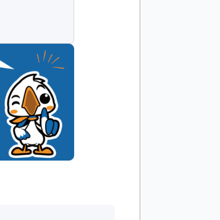
095
LINE
で
お問い合わせ
最短
即日
深夜
・
早朝
相談OK
出張費
無
対応