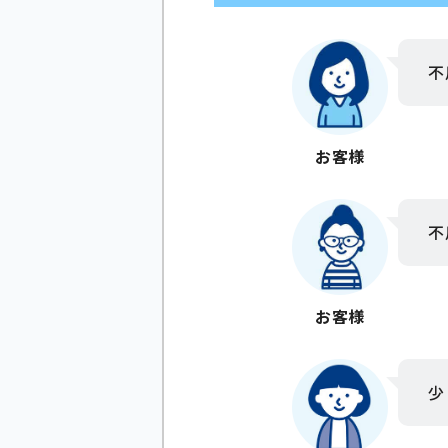
不
お客様
不
お客様
少