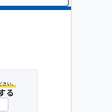
まで
ミ屋敷
ODE
におまかせ！
0,000
OFF！
円
ださい。
する
9
分
現在 今すぐご案内可能です！
中!
メール
で
お問い合わせ