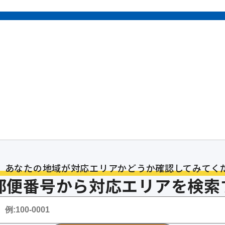
から
家具1点
ゴ
KAD
不用品回収
は
1
今ならweb割で
最大
、あなたの地域が対応エリアか
どうか確認してみてく
は
郵便番号から対応エリアを検索
07
4
時
無料受付
お見積
り・
ご相談