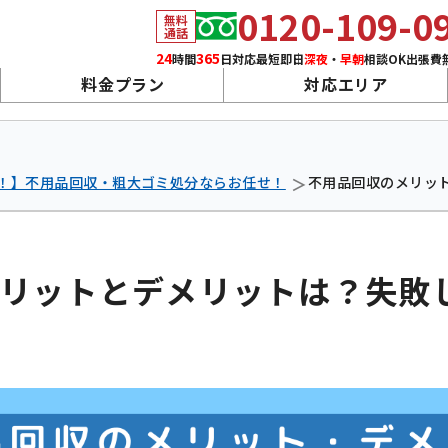
0120-109-0
無料
通話
24
365
最短
即日
深夜
・
早朝
相談OK
出張費
時間
日対応
料金プラン
対応エリア
！】不用品回収・粗大ゴミ処分ならお任せ！
不用品回収のメリッ
リットとデメリットは？失敗