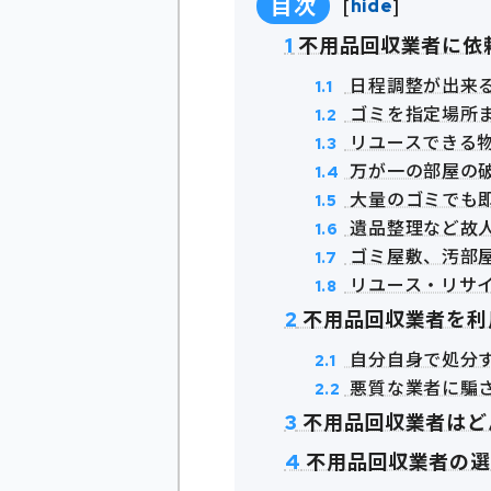
目次
[
]
hide
不用品回収業者に依
1
日程調整が出来
1.1
ゴミを指定場所
1.2
リユースできる
1.3
万が一の部屋の
1.4
大量のゴミでも
1.5
遺品整理など故
1.6
ゴミ屋敷、汚部
1.7
リユース・リサ
1.8
不用品回収業者を利
2
自分自身で処分
2.1
悪質な業者に騙
2.2
不用品回収業者はど
3
不用品回収業者の選
4